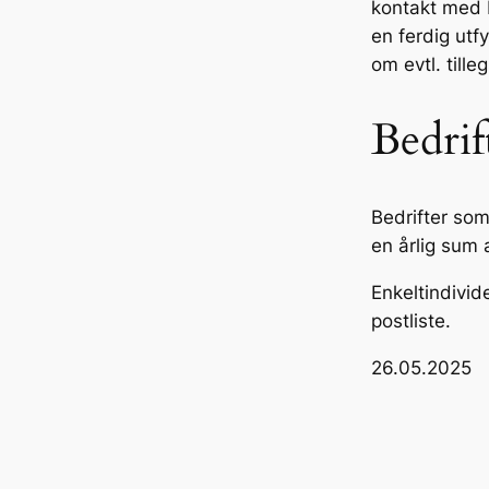
kontakt med B
en ferdig utf
om evtl. tille
Bedri
Bedrifter som
en årlig sum
Enkeltindivid
postliste.
26.05.2025