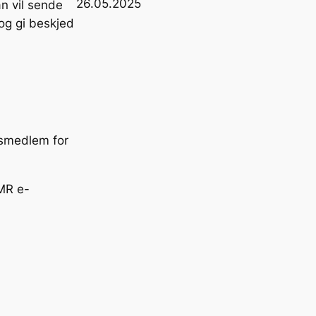
26.05.2025
an vil sende
 og gi beskjed
ftsmedlem for
NMR e-