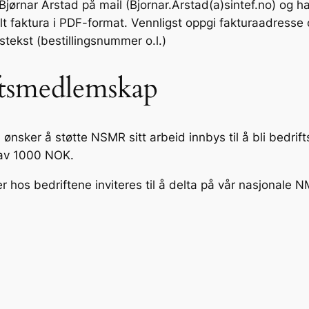
jørnar Arstad på mail (Bjornar.Arstad(a)sintef.no) og h
ylt faktura i PDF-format. Vennligst oppgi fakturaadresse
gstekst (bestillingsnummer o.l.)
ftsmedlemskap
 ønsker å støtte NSMR sitt arbeid innbys til å bli bedri
 av 1000 NOK.
er hos bedriftene inviteres til å delta på vår nasjonale 