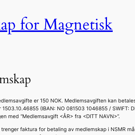
kap for Magnetisk
mskap
edlemsavgifte er 150 NOK. Medlemsavgiften kan betales 
 1503.10.46855 (IBAN: NO 081503 1046855 / SWIFT: 
gen med “Medlemsavgift <ÅR> fra <DITT NAVN>”.
trenger faktura for betaling av medlemskap i NSMR må