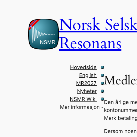
Norsk Sels
Resonans
Hovedside
English
Medle
MR2027
Nyheter
NSMR Wiki
Den årlige m
Mer informasjon
kontonummer
Merk betalin
Dersom noen 